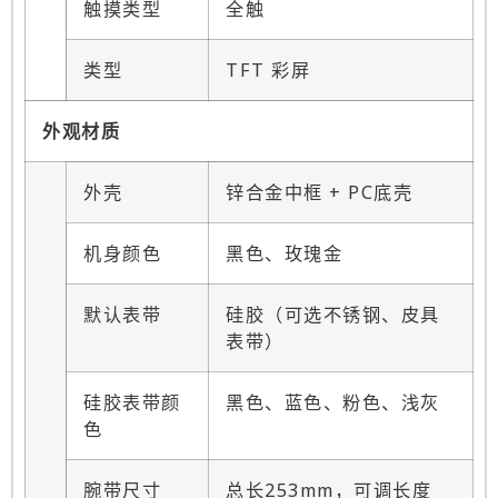
触摸类型
全触
类型
TFT 彩屏
外观材质
外壳
锌合金中框 + PC底壳
机身颜色
黑色、玫瑰金
默认表带
硅胶（可选不锈钢、皮具
表带）
硅胶表带颜
黑色、蓝色、粉色、浅灰
色
腕带尺寸
总长253mm，可调长度